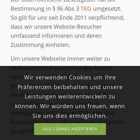
Bestimmung in § 96 Abs 3
TKG
umgesetzt.
So gilt für uns seit Ende 2011 verpflichtend,
dass wir unsere Website-Besucher
umfassend informieren und deren
Zustimmung einholen.
Um unsere Webseite immer weiter zu
verbessern und unsere Kunden besser
verstehen, verwenden wir ein Analyse-
Wir verwenden Cookies um Ihre
Werkzeug der Firma Google Inc.. Dieses
Präferenzen beibehalten und unsere
Werkzeug,
Google Analytics
genannt,
Leistungen weiterentwickeln zu
sammelt Informationen über Ihre
können. Wir würden uns freuen, wenn
Bewegungen auf unserer Webseite und
Sie uns dies ermöglichen.
konsolidiert diese Informationen auf einem
ALLE COOKIES AKZEPTIEREN
Google-Dashboard.